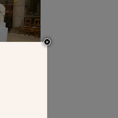
×
021, Mgr