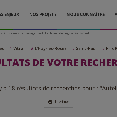
ES ENJEUX
NOS PROJETS
NOUS CONNAÎTRE
A
ts
Fresnes : aménagement du chœur de l’église Saint-Paul
es
#
Vitrail
#
L'Haÿ-les-Roses
#
Saint-Paul
#
Prix 
LTATS DE VOTRE RECHE
 y a 18 résultats de recherches pour : "Autel
Imprimer