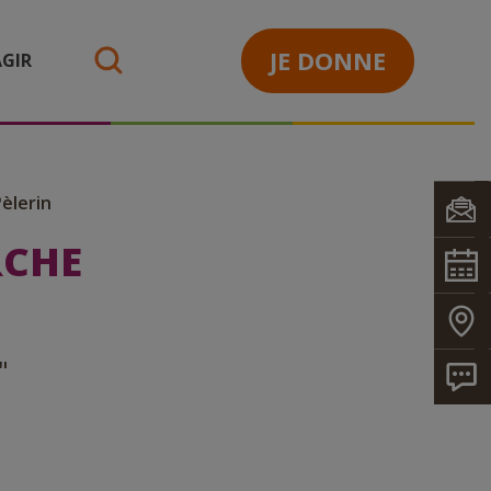
JE DONNE
GIR
search
Pèlerin
RCHE
"