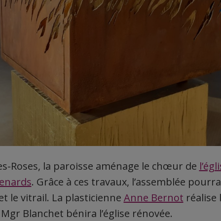
es-Roses, la paroisse aménage le chœur de
l’égl
Renards
. Grâce à ces travaux, l’assemblée pourr
et le vitrail. La plasticienne
Anne Bernot
réalise 
Mgr Blanchet bénira l’église rénovée.