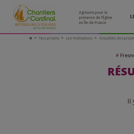
Agissons pour la
L
présence de l’Église
en Île-de-France
Nos projets
Les réalisations
Actualités des proje
#
Fresn
RÉSU
Il