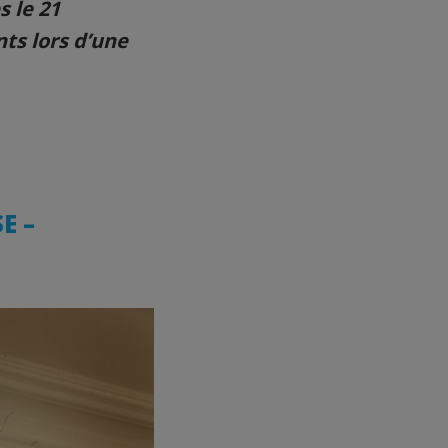
s le 21
ts lors d’une
E –