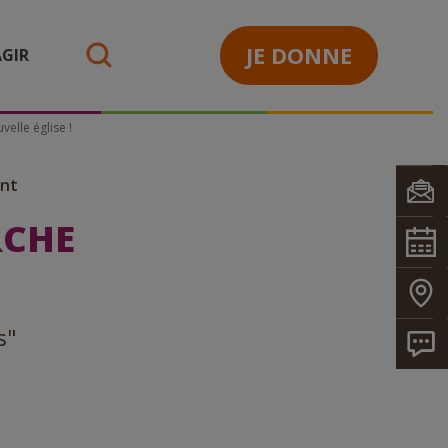
JE DONNE
GIR
search
velle église !
ant
RCHE
s"