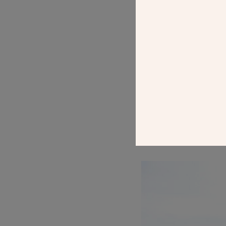
Actuellement i
nouvelle églis
POST
RÉOUVERTURE
FRANCONVILL