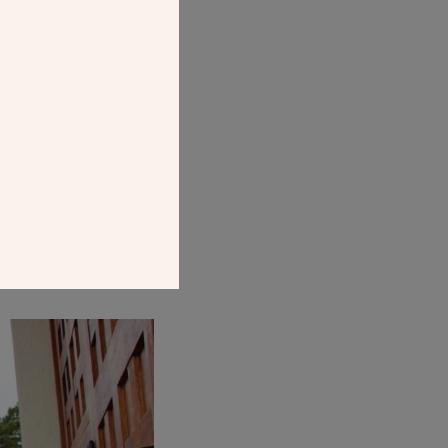
a voûte de la
 cet entretien
S À