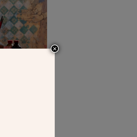
×
tif émerveille