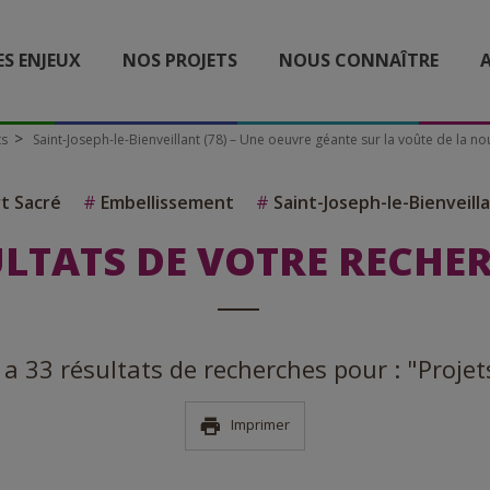
ES ENJEUX
NOS PROJETS
NOUS CONNAÎTRE
A
ts
Saint-Joseph-le-Bienveillant (78) – Une oeuvre géante sur la voûte de la nou
t Sacré
#
Embellissement
#
Saint-Joseph-le-Bienveill
LTATS DE VOTRE RECHE
y a 33 résultats de recherches pour : "Projet
Imprimer