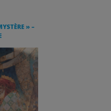
 MYSTÈRE » –
E