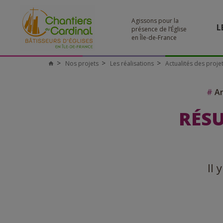
Agissons pour la
L
présence de l’Église
en Île-de-France
Nos projets
Les réalisations
Actualités des proje
#
Ar
RÉSU
Il 