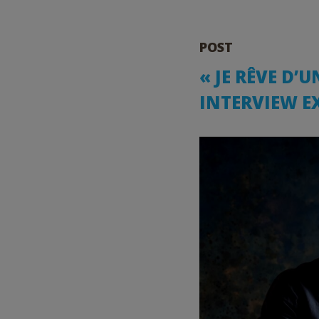
POST
️️« JE RÊVE D
INTERVIEW E