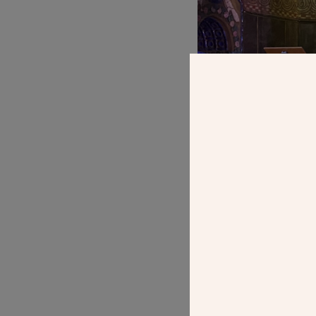
Après le concert 
Williencourt part
le jeune concertis
dans les églises, 