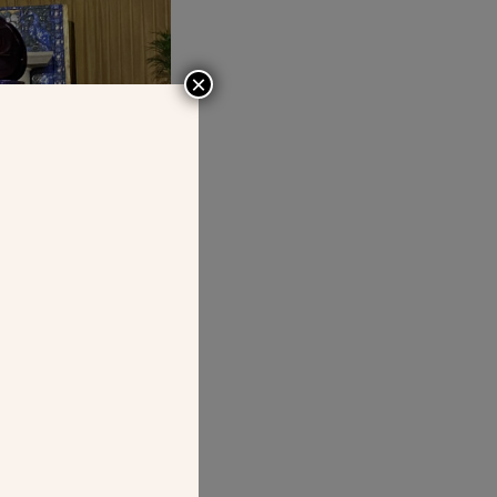
×
anguy de
scènes d’Europe,
 aime aussi jouer