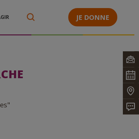
JE DONNE
GIR
search
RCHE
nes"