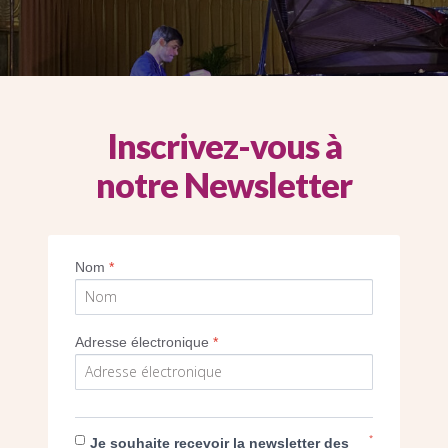
Inscrivez-vous à
notre Newsletter
Nom
*
donné en l’église
Saint-Louis à Vincennes
(94), T
age ses impressions. Habitué des plus grandes 
Adresse électronique
*
te, aujourd’hui chef de chant à l’opéra de Paris,
des lieux inspirants et propices à la musique.
*
Je souhaite recevoir la newsletter des