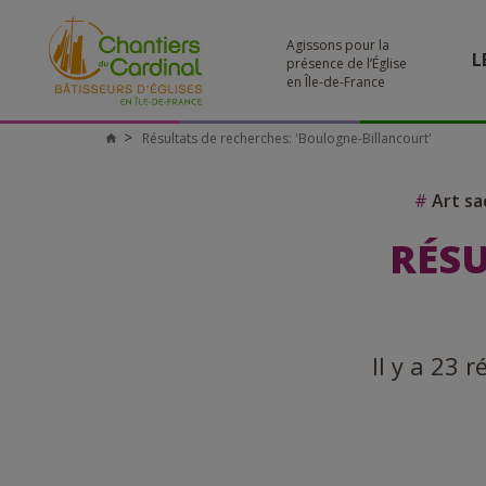
Agissons pour la
L
présence de l’Église
en Île-de-France
Résultats de recherches: 'Boulogne-Billancourt'
Chantiers
du
Cardinal
#
Art sa
RÉSU
Il y a 23 