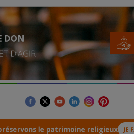
E DON
T D’AGIR
facebook
twitter
youtube
linkedin
instagram
Pinterest
réservons le patrimoine religieux
JE 