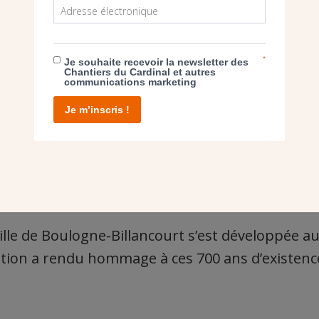
*
Je souhaite recevoir la newsletter des
Chantiers du Cardinal et autres
communications marketing
Je m’inscris !
 ville de Boulogne-Billancourt s’est développée a
ition a rendu hommage à ces 700 ans d’existenc