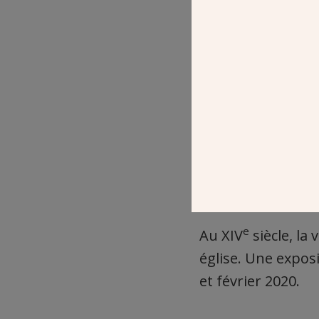
e
Au XIV
siècle, la
église. Une expos
et février 2020.