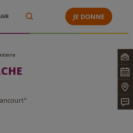
JE DONNE
GIR
search
nterre
RCHE
lancourt"