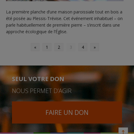
La première planche d’une maison paroissiale tout en bois a
été posée au Plessis-Trévise. Cet événement inhabituel – on
parle habituellement de première pierre – s’inscrit dans une
approche écologique de l’Église.
«
1
2
3
4
»
SEUL VOTRE DON
NOUS PERMET D’AGIR
FAIRE UN DON