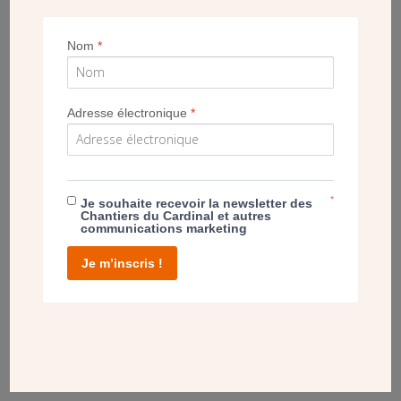
Nom
*
Adresse électronique
*
*
Je souhaite recevoir la newsletter des
Chantiers du Cardinal et autres
En plein cœur du centre-ville de Meaux, la
maison
communications marketing
paroissiale Saint-Nicolas
a reçu la bénédiction de l’évêque de
Je m’inscris !
Meaux.
Mgr Jean-Yves Nahmias
participait fin mars à
l’inauguration des locaux rénovés et agrandis. Avec ces
nouveaux espaces, les paroissiens comptent bien accueillir
et accompagner tous ceux qui cherchent Dieu.