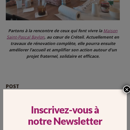
Partons à la rencontre de ceux qui font vivre la
Maison
Saint-Pascal Baylon
, au cœur de Créteil. Actuellement en
travaux de rénovation complète, elle pourra ensuite
améliorer l’accueil et amplifier son action autour d’un
projet fraternel, solidaire et efficace.
POST
×
MGR NAHMIAS BÉNIT LA MAISON SAINT-
NICOLAS À MEAUX (77)
Inscrivez-vous à
notre Newsletter