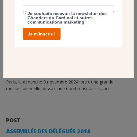
*
Je souhaite recevoir la newsletter des
Chantiers du Cardinal et autres
communications marketing
Je m’inscris !
Comme prévu
, le nouveau plateau liturgique de l’église
Notre-Dame de Clignancourt (Paris 18ème) a été inauguré,
béni et dédicacé par Mgr Laurent Ulrich, archevêque de
Paris, le dimanche 3 novembre 2024 lors d’une grande
messe solennelle, devant une nombreuse assistance.
POST
ASSEMBLÉE DES DÉLÉGUÉS 2018