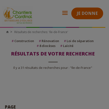
JE DONNE
Résultats de recherches: 'Ile-de-France'
Chantiers
du
Cardinal
#
Construction
#
Rénovation
#
Loi de séparation
#
8 diocèses
#
Laïcité
RÉSULTATS DE VOTRE RECHERCHE
Il y a 31 résultats de recherches pour : "Ile-de-France"
PAGE