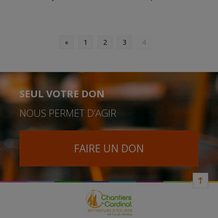
«
1
2
3
4
SEUL VOTRE DON
NOUS PERMET D’AGIR
FAIRE UN DON