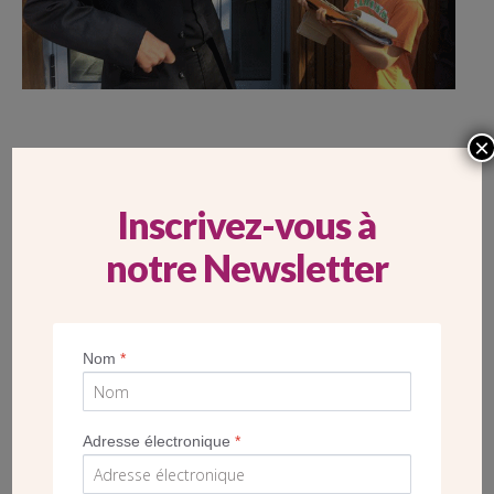
×
ALBUM
Inscrivez-vous à
PARIS 13E – ACCESSIBILITÉ POUR LE
notre Newsletter
PRESBYTÈRE DE LA PAROISSE SAINT-
HIPPOLYTE
Nom
*
Adresse électronique
*