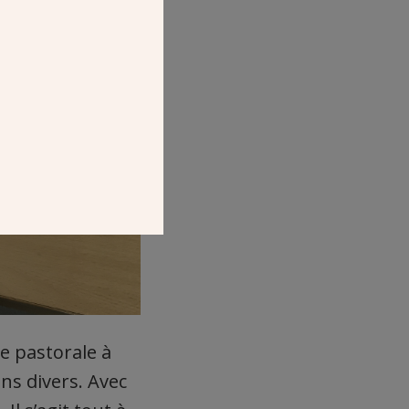
ne pastorale à
ns divers. Avec