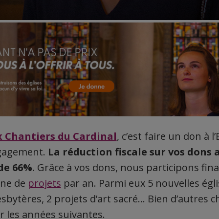
x Chantiers du Cardinal
, c’est faire un don à l
ngagement.
L
a réduction fiscale sur vos dons
 de
66%
. Grâce à vos dons, nous participons fi
ine de
projets
par an. Parmi eux
5 nouvelles égl
esbytères, 2 projets d’art sacré…
Bien d’autres c
les années suivantes.