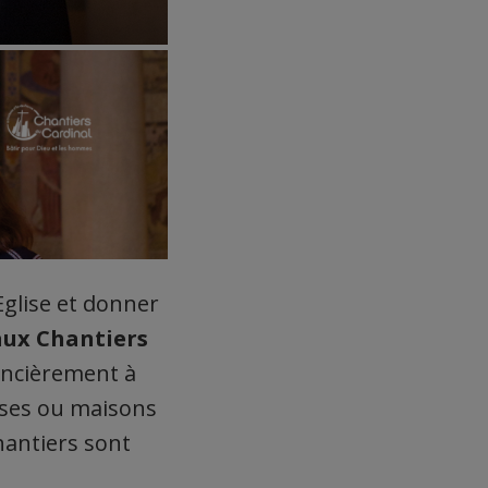
’Eglise et donner
 aux Chantiers
nancièrement à
ises ou maisons
hantiers sont