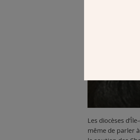
Les diocèses d’Île
même de parler à 