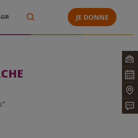
JE DONNE
GIR
search
RCHE
s"