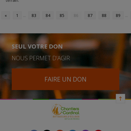
terrain.
«
1
...
83
84
85
86
87
88
89
...
SEUL VOTRE DON
NOUS PERMET D’AGIR
FAIRE UN DON