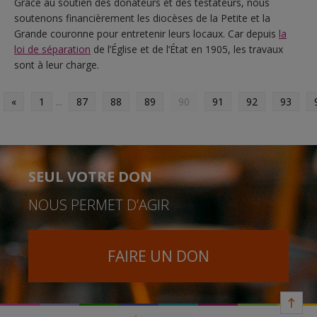
Grâce au soutien des donateurs et des testateurs, nous
soutenons financièrement les diocèses de la Petite et la
Grande couronne pour entretenir leurs locaux. Car depuis
la
loi de séparation
de l’Église et de l’État en 1905, les travaux
sont à leur charge.
«
1
...
87
88
89
90
91
92
93
SEUL VOTRE DON
NOUS PERMET D’AGIR
FAIRE UN DON