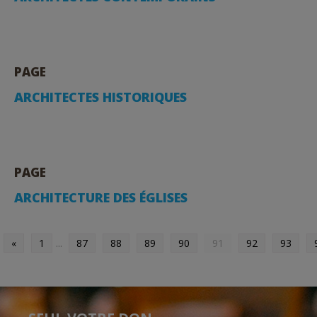
PAGE
ARCHITECTES HISTORIQUES
PAGE
ARCHITECTURE DES ÉGLISES
«
1
...
87
88
89
90
91
92
93