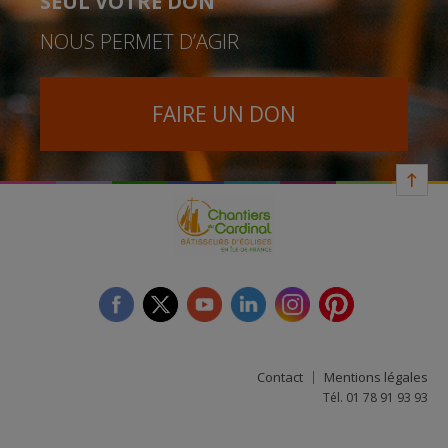
SEUL VOTRE DON
NOUS PERMET D’AGIR
FAIRE UN DON
facebook
twitter
youtube
linkedin
instagram
Pinterest
Contact
Mentions légales
Tél. 01 78 91 93 93