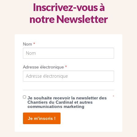
Inscrivez-vous à
notre Newsletter
Parfois, les clochers sont… vides ! Nous participons au
financement de travaux pour installer des clochers. Chacune
d’entre elles est unique et porte un prénom. Les connaître,
Nom
*
c’est aussi découvrir deux métiers de passionnés : celui de
fondeur et de campanologue.
Adresse électronique
*
*
Je souhaite recevoir la newsletter des
PAGE
Chantiers du Cardinal et autres
communications marketing
L’ART DU VITRAIL AU XXE SIÈCLE
Je m’inscris !