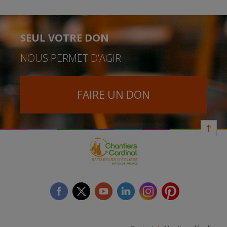
SEUL VOTRE DON
NOUS PERMET D’AGIR
FAIRE UN DON
facebook
twitter
youtube
linkedin
instagram
Pinterest