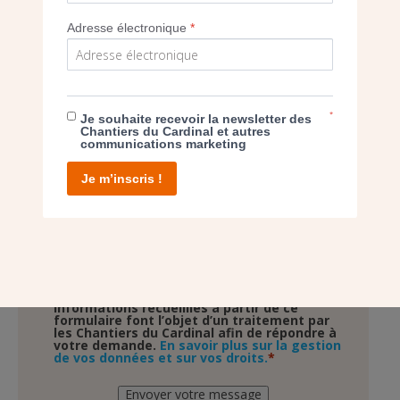
Adresse électronique
*
*
Je souhaite recevoir la newsletter des
Chantiers du Cardinal et autres
communications marketing
Sans
Je souhaite recevoir la newsletter
titre
Je m’inscris !
Sans
Je souhaite recevoir sans engagement de ma
titre
part et en toute confidentialité une brochure
sur les legs et donations
Validation
*
J'accepte la politique de confidentialité. Les
informations recueillies à partir de ce
formulaire font l’objet d’un traitement par
les Chantiers du Cardinal afin de répondre à
votre demande.
En savoir plus sur la gestion
de vos données et sur vos droits.
Envoyer votre message