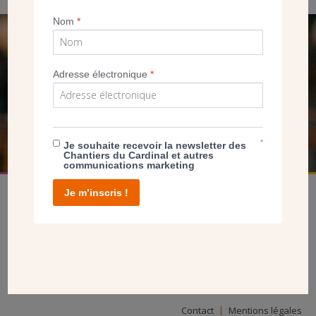
Nom
*
SEUL VOTRE DON
NOUS PERMET D’AGIR
Adresse électronique
*
FAIRE UN DON
*
Je souhaite recevoir la newsletter des
Chantiers du Cardinal et autres
communications marketing
Je m’inscris !
facebook
twitter
youtube
linkedin
instagram
Pinterest
Contact
Mentions légales