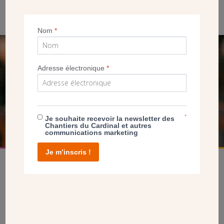
Dans l’église, photographie représentant le Cardinal Verdier lors
de la pose de la première pierre de l’église en 1933
Nom
*
SEUL VOTRE DON
Adresse électronique
*
NOUS PERMET D’AGIR
FAIRE UN DON
*
Je souhaite recevoir la newsletter des
Chantiers du Cardinal et autres
communications marketing
Je m’inscris !
facebook
twitter
youtube
linkedin
instagram
Pinterest