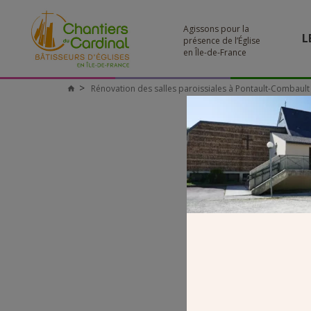
Agissons pour la
L
présence de l’Église
en Île-de-France
Rénovation des salles paroissiales à Pontault-Combault 
Chantiers
du
Cardinal
PROJET 