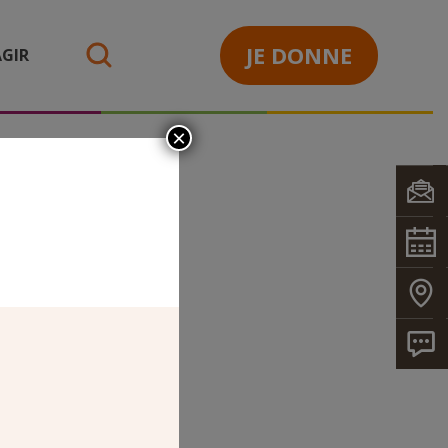
JE DONNE
GIR
search
×
BAULT_1