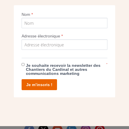
L’église et le centre paroissial attenant.
Nom
*
Imprimer
Adresse électronique
*
*
Je souhaite recevoir la newsletter des
E DON
Chantiers du Cardinal et autres
communications marketing
T D’AGIR
Je m’inscris !