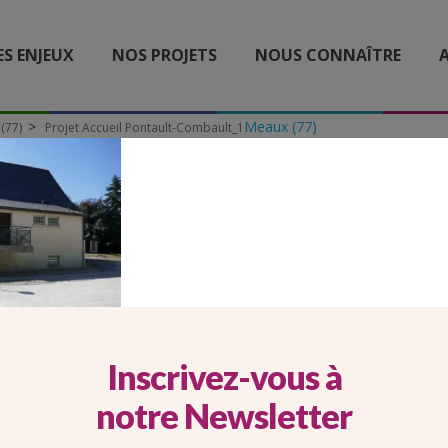
ES ENJEUX
NOS PROJETS
NOUS CONNAÎTRE
A
Meaux (77)
(77)
Projet Accueil Pontault-Combault_1
ACCUEIL PONTAULT-COM
Inscrivez-vous à
notre Newsletter