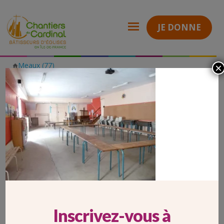
JE DONNE
Meaux (77)
×
Chantiers
Rénovation et réaménagement des salles paroissiales de Provins
du
(77)
Cardinal
77_PROVINS_salleparoissiale
77_PROVINS_SALLEPAROISSIALE
Inscrivez-vous à