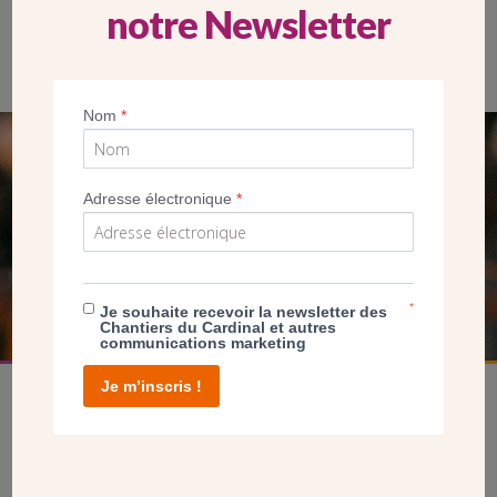
notre Newsletter
La salle paroissiale de Provins avant rénovation
Nom
*
SEUL VOTRE DON
Adresse électronique
*
NOUS PERMET D’AGIR
FAIRE UN DON
*
Je souhaite recevoir la newsletter des
Chantiers du Cardinal et autres
communications marketing
Je m’inscris !