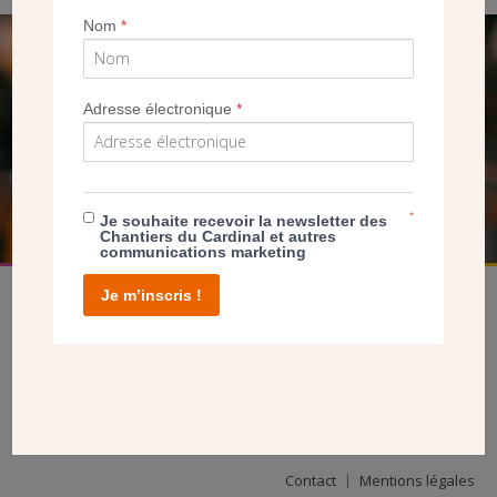
Nom
*
SEUL VOTRE DON
NOUS PERMET D’AGIR
Adresse électronique
*
FAIRE UN DON
*
Je souhaite recevoir la newsletter des
Chantiers du Cardinal et autres
communications marketing
Je m’inscris !
facebook
twitter
youtube
linkedin
instagram
Pinterest
Contact
Mentions légales