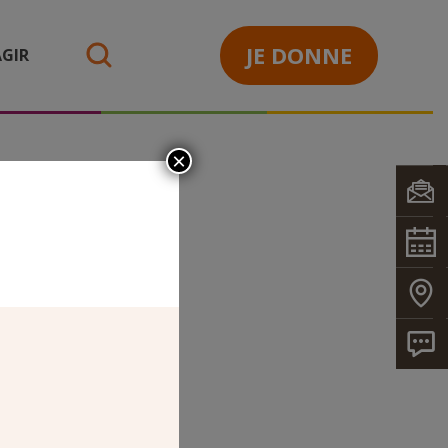
JE DONNE
GIR
search
×
_