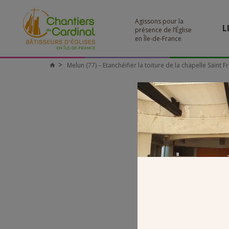
Agissons pour la
L
présence de l’Église
en Île-de-France
Melun (77) – Etanchéifier la toiture de la chapelle Saint F
Chantiers
du
Cardinal
7