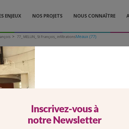
ES ENJEUX
NOS PROJETS
NOUS CONNAÎTRE
A
Meaux (77)
rançois
77_ MELUN_ St François_ infiltrations
7_ MELUN_ ST FRANÇOIS
INFILTRATIONS
Inscrivez-vous à
notre Newsletter