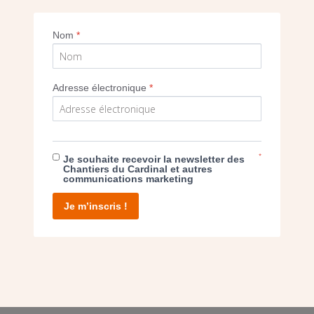
Tâches liées aux infiltrations
Nom
*
Imprimer
Adresse électronique
*
*
Je souhaite recevoir la newsletter des
Chantiers du Cardinal et autres
E DON
communications marketing
Je m’inscris !
T D’AGIR