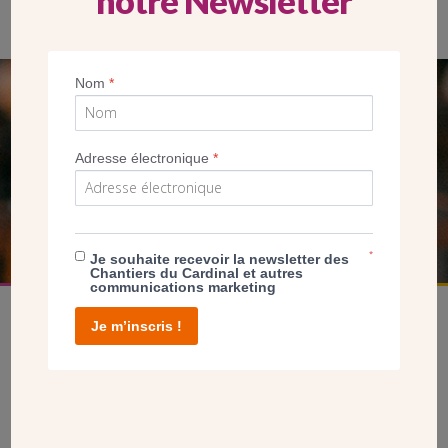
notre Newsletter
Nom
*
SEUL VOTRE DON
NOUS PERMET D’AGIR
Adresse électronique
*
FAIRE UN DON
*
Je souhaite recevoir la newsletter des
Chantiers du Cardinal et autres
communications marketing
Je m’inscris !
facebook
twitter
youtube
linkedin
instagram
Pinterest