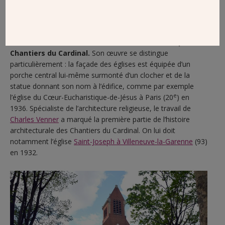
CHARLES VENNER (1890-1981)
Charles Venner
est l’homme aux 22 réalisations pour les
Chantiers du Cardinal.
Son œuvre se distingue
particulièrement : la façade des églises est équipée d’un
porche central lui-même surmonté d’un clocher et de la
statue donnant son nom à l’édifice, comme par exemple
e
l’église du Cœur-Eucharistique-de-Jésus à Paris (20
) en
1936. Spécialiste de l’architecture religieuse, le travail de
Charles Venner
a marqué la première partie de l’histoire
architecturale des Chantiers du Cardinal. On lui doit
notamment l’église
Saint-Joseph à Villeneuve-la-Garenne
(93)
en 1932.