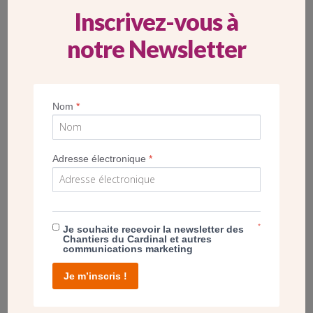
[VOIR]
Des travaux d’aménagement intérieur à
Sainte-
Inscrivez-vous à
Jeanne-de-Chantal
en 2016
notre Newsletter
Nom
*
Adresse électronique
*
*
Je souhaite recevoir la newsletter des
Chantiers du Cardinal et autres
communications marketing
Je m’inscris !
L’église Sainte-Germaine à Cachan (94) est l’œuvre de l’architecte
Julien Barbier au début des années 1930. (Crédit CDC)