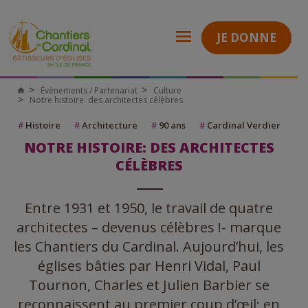
JE DONNE
Évènements / Partenariat
Culture
Chantiers
Notre histoire: des architectes célèbres
du
Cardinal
#
Histoire
#
Architecture
#
90 ans
#
Cardinal Verdier
NOTRE HISTOIRE: DES ARCHITECTES
CÉLÈBRES
Entre 1931 et 1950, le travail de quatre
architectes – devenus célèbres !- marque
les Chantiers du Cardinal. Aujourd’hui, les
églises bâties par Henri Vidal, Paul
Tournon, Charles et Julien Barbier se
reconnaissent au premier coup d’œil; en