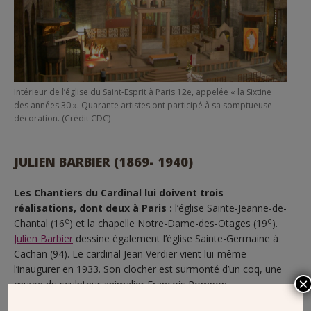
Intérieur de l’église du Saint-Esprit à Paris 12e, appelée « la Sixtine
des années 30 ». Quarante artistes ont participé à sa somptueuse
décoration. (Crédit CDC)
JULIEN BARBIER (1869- 1940)
Les Chantiers du Cardinal lui doivent trois
réalisations, dont deux à Paris :
l’église Sainte-Jeanne-de-
e
e
Chantal (16
) et la chapelle Notre-Dame-des-Otages (19
).
Julien Barbier
dessine également l’église Sainte-Germaine à
Cachan (94). Le cardinal Jean Verdier vient lui-même
l’inaugurer en 1933. Son clocher est surmonté d’un coq, une
×
œuvre du sculpteur animalier François Pompon.