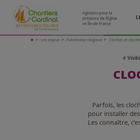
Agissons pour la
L
présence de l’Église
en Île-de-France
Les enjeux
Patrimoine religieux
Cloches et cloche
Chantiers
du
Cardinal
#
Visibi
CLOC
Parfois, les clo
pour installer de
Les connaître, c’