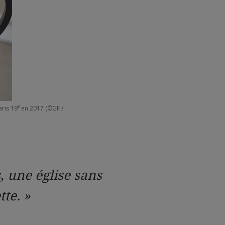
e
ris 19
en 2017 (©GF /
, une église sans
tte. »