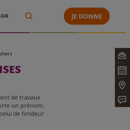
JE DONNE
GIR
search
chers
ISES
ment de travaux
 porte un prénom.
 celui de fondeur