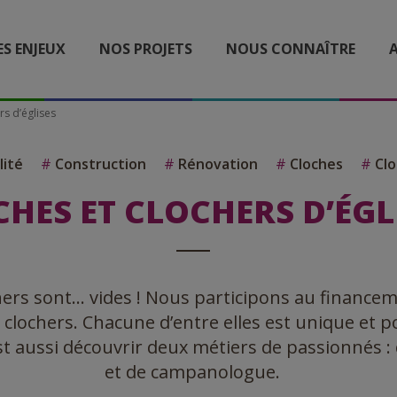
ES ENJEUX
NOS PROJETS
NOUS CONNAÎTRE
A
rs d’églises
lité
#
Construction
#
Rénovation
#
Cloches
#
Clo
HES ET CLOCHERS D’ÉGL
chers sont… vides ! Nous participons au finance
s clochers. Chacune d’entre elles est unique et
est aussi découvrir deux métiers de passionnés :
et de campanologue.