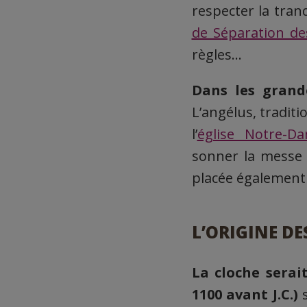
respecter la tranq
de Séparation des
règles…
Dans les grande
L’angélus, tradit
l’
église Notre-Da
sonner la messe 
placée également 
L’ORIGINE D
La cloche serai
1100 avant J.C.)
s