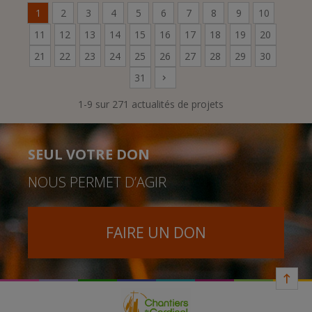
1
2
3
4
5
6
7
8
9
10
11
12
13
14
15
16
17
18
19
20
21
22
23
24
25
26
27
28
29
30
31
1-9 sur 271 actualités de projets
SEUL VOTRE DON
NOUS PERMET D’AGIR
FAIRE UN DON