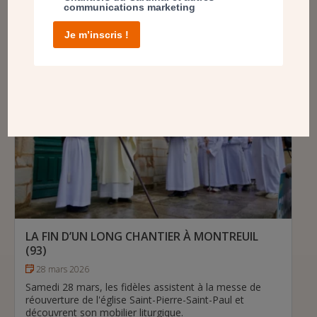
communications marketing
fini !
# Diocèse de Nanterre
Je m’inscris !
LA FIN D’UN LONG CHANTIER À MONTREUIL
(93)
28 mars 2026
Samedi 28 mars, les fidèles assistent à la messe de
réouverture de l'église Saint-Pierre-Saint-Paul et
découvrent son mobilier liturgique.