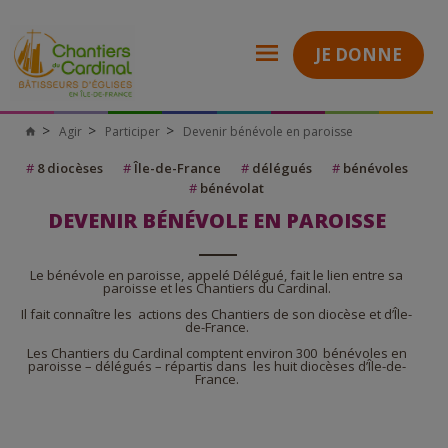
JE DONNE
Agir
Participer
Devenir bénévole en paroisse
Chantiers
du
Cardinal
#
8 diocèses
#
Île-de-France
#
délégués
#
bénévoles
#
bénévolat
DEVENIR BÉNÉVOLE EN PAROISSE
Le bénévole en paroisse, appelé Délégué, fait le lien entre sa
paroisse et les Chantiers du Cardinal.
Il fait connaître les actions des Chantiers de son diocèse et d’Île-
de-France.
Les Chantiers du Cardinal comptent environ 300 bénévoles en
paroisse – délégués – répartis dans les huit diocèses d’Île-de-
France.