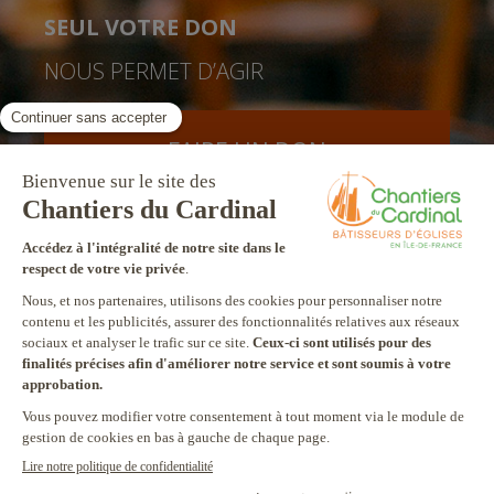
SEUL VOTRE DON
NOUS PERMET D’AGIR
FAIRE UN DON
facebook
twitter
youtube
linkedin
instagram
Pinterest
Contact
Mentions légales
Tél. 01 78 91 93 93