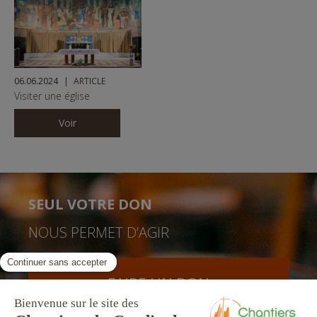
06.06.2024
ARTICLE
Visiter une église
Voir
SEUL VOTRE DON
NOUS PERMET D’AGIR
FAIRE UN DON