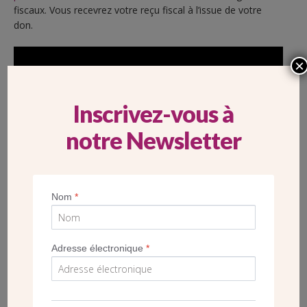
fiscaux. Vous recevrez votre reçu fiscal à l’issue de votre
don.
×
Inscrivez-vous à
notre Newsletter
5 BONNES RAISONS DE SOUTENIR L'ACTION
Nom
*
DES CHANTIERS DU CARDINAL
Vous offrez
aux paroissiens en attente de travaux
Adresse électronique
*
l’espoir de voir rouvrir leur église.
Vous permettez
aux Franciliens de vivre dans leurs
églises des instants de prière, de célébration et de foi.
Vous prenez
soin du patrimoine religieux près de chez