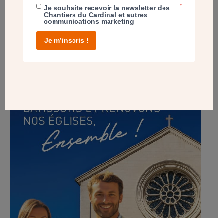
vous, et dans toute votre région.
*
Je souhaite recevoir la newsletter des
Chantiers du Cardinal et autres
Vous aidez
les Chantiers du Cardinal à faire face à
communications marketing
l’inflation et à soutenir ceux qui ont besoin d’aide.
Je m’inscris !
Vous soutenez
une œuvre d’Église qui, depuis près de
100 ans, a construit, rénové ou embelli plus de 300
églises en Île-de-France.