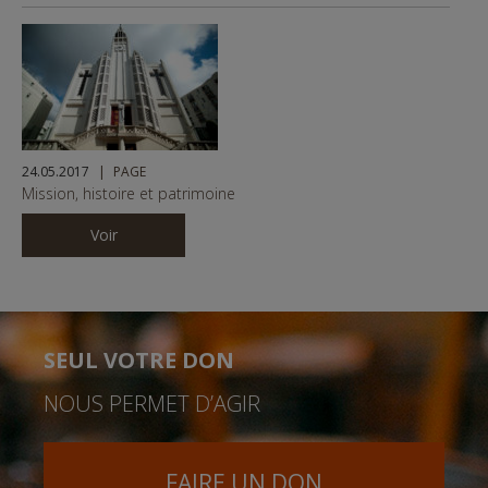
24.05.2017
PAGE
Mission, histoire et patrimoine
Voir
SEUL VOTRE DON
NOUS PERMET D’AGIR
FAIRE UN DON