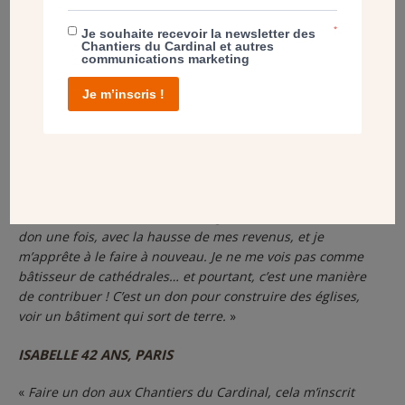
portable, alors que je n’ai pas toujours des enveloppes et
des timbres chez moi.
»
*
Je souhaite recevoir la newsletter des
Chantiers du Cardinal et autres
Bertrand, 48 ans, Versailles
communications marketing
Je m’inscris !
«
J’ai choisi ce mode de don depuis 15 ans. Je n’ai pas
besoin d’y penser, cela se fait tout seul. C’est quasiment
indolore pour mon budget chaque mois, alors que donner
en une seule fois à la fin de l’année… Pour des structures
comme la vôtre, je pense que les dons ponctuels ne
suffisent pas, il faut aussi des ressources récurrentes,
cela donne de la visibilité. J’ai augmenté le montant du
don une fois, avec la hausse de mes revenus, et je
m’apprête à le faire à nouveau. Je ne me vois pas comme
bâtisseur de cathédrales… et pourtant, c’est une manière
de contribuer ! C’est un don pour construire des églises,
voir un bâtiment qui sort de terre.
»
ISABELLE 42 ANS, PARIS
«
Faire un don aux Chantiers du Cardinal, cela m’inscrit