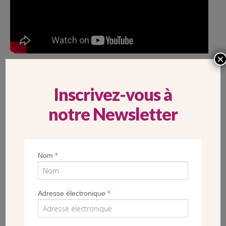
×
TÉMOIGNAGES
Inscrivez-vous à
Raphaele 27 ans, Bussy Saint Georges
notre Newsletter
«
Je suis une nouvelle donatrice, depuis quelques
semaines. Dans ma ville, l’église sera bientôt agrandie
pour accueillir plus de paroissiens. Les Chantiers du
Nom
*
Cardinal financent aussi
le grand projet Val d’Europe
à
Marne-la-Vallée. J’ai choisi de donner par prélèvement
automatique car je ne pense pas toujours au don
ponctuel. Et puis… le budget est moins serré en fin
Adresse électronique
*
d’année. Enfin c’est facile à faire sur le site internet : ma
carte bleue est déjà enregistrée dans mon téléphone