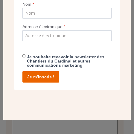
Ville
Nom
*
Pays
Adresse électronique
*
Votre question concerne :
*
Je souhaite recevoir la newsletter des
Chantiers du Cardinal et autres
Un projet
Un don
communications marketing
Je m’inscris !
Autre
Un legs
demande
Votre message
*