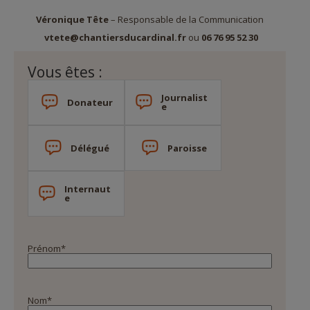
Véronique Tête
– Responsable de la Communication
vtete@chantiersducardinal.fr
ou
06 76 95 52 30
Vous êtes :
Journalist
Donateur
e
Délégué
Paroisse
Internaut
e
Prénom
*
Nom
*