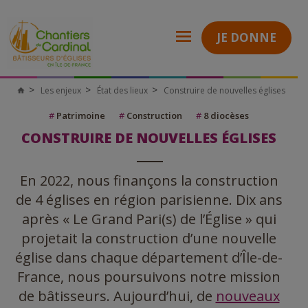
JE DONNE
Les enjeux
État des lieux
Construire de nouvelles églises
Chantiers
du
Cardinal
#
Patrimoine
#
Construction
#
8 diocèses
CONSTRUIRE DE NOUVELLES ÉGLISES
En 2022, nous finançons la construction
de 4 églises en région parisienne. Dix ans
après « Le Grand Pari(s) de l’Église » qui
projetait la construction d’une nouvelle
église dans chaque département d’Île-de-
France, nous poursuivons notre mission
de bâtisseurs. Aujourd’hui, de
nouveaux