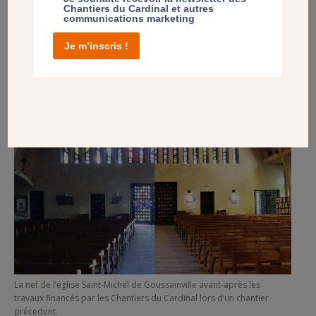
du Cardinal. Leur construction s’échelonne entre 1905, date
Chantiers du Cardinal et autres
de
la loi de séparation des Églises et de l’État
jusqu’aux
communications marketing
années 2000.
Je m’inscris !
La nef de l’église Saint-Michel de Goussainville avant-après les
travaux financés par les Chantiers du Cardinal lors d’un chantier
précedent.