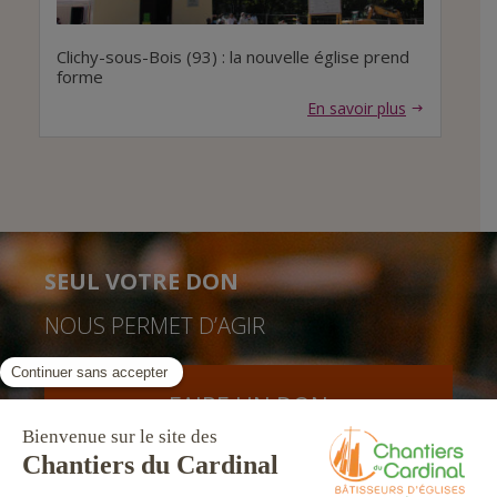
Clichy-sous-Bois (93) : la nouvelle église prend
forme
En savoir plus
SEUL VOTRE DON
NOUS PERMET D’AGIR
FAIRE UN DON