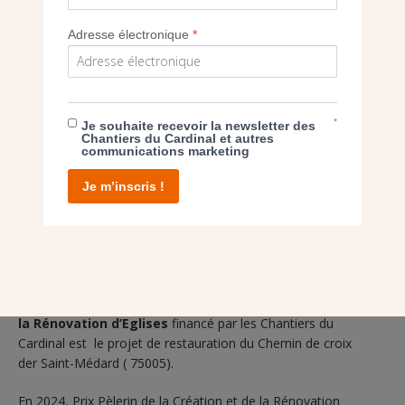
Sainte-Bathilde à Chelles (Seine-et-Marne).
Adresse électronique
*
En 2019, Les Chantiers du Cardinal ont participé au
Grand Prix Pélèrin du Patrimoine
, ils ont récompensé le
travail de restauration sur une église contemporaine :
Saint-
Paul-de-la-Vallée-aux-Renards
(Fresnes / L’Haÿ-les-Roses).
*
Je souhaite recevoir la newsletter des
Chantiers du Cardinal et autres
communications marketing
Je m’inscris !
En 2023, le lauréat du Prix Pèlerin de la Création et de
la Rénovation d’Eglises
financé par les Chantiers du
Cardinal est le projet de restauration du Chemin de croix
der Saint-Médard ( 75005).
En 2024, Prix Pèlerin de la Création et de la Rénovation