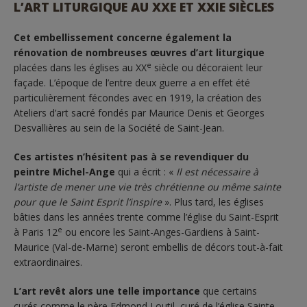
L’ART LITURGIQUE AU XXE ET XXIE SIÈCLES
Cet embellissement concerne également la
rénovation de nombreuses œuvres d’art liturgique
e
placées dans les églises au XX
siècle ou décoraient leur
façade. L’époque de l’entre deux guerre a en effet été
particulièrement fécondes avec en 1919, la création des
Ateliers d’art sacré fondés par Maurice Denis et Georges
Desvallières au sein de la Société de Saint-Jean.
Ces artistes n’hésitent pas à se revendiquer du
peintre Michel-Ange
qui a écrit : «
Il est nécessaire à
l’artiste de mener une vie très chrétienne ou même sainte
pour que le Saint Esprit l’inspire
». Plus tard, les églises
bâties dans les années trente comme l’église du Saint-Esprit
e
à Paris 12
ou encore les Saint-Anges-Gardiens à Saint-
Maurice (Val-de-Marne) seront embellis de décors tout-à-fait
extraordinaires.
L’art revêt alors une telle importance
que certains
curés comme le père Edmond Loutil, curé de l’église Sainte-