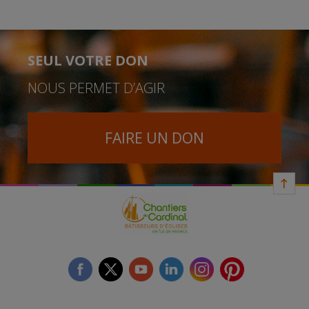
SEUL VOTRE DON
NOUS PERMET D’AGIR
FAIRE UN DON
facebook
twitter
youtube
linkedin
instagram
Pinterest