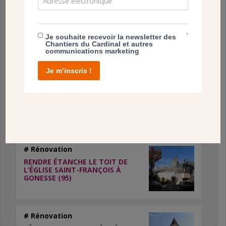
# Rénovation
EGLISE SAINT JEAN-MARIE
VIANNEY D’ARGENTEUIL (95) :
*
Je souhaite recevoir la newsletter des
RÉNOVATION DE L’ÉGLISE ET DES
Chantiers du Cardinal et autres
SALLES PAROISSIALES
communications marketing
Je m’inscris !
# Rénovation
RÉNOVER LA CHAPELLE ST-PAUL
DES RAGUENETS À ST GRATIEN
(95)
# Rénovation
RENDRE ÉTANCHE LE TOIT DE
L’ÉGLISE SAINT-FRANÇOIS À
GONESSE (95)
# Rénovation