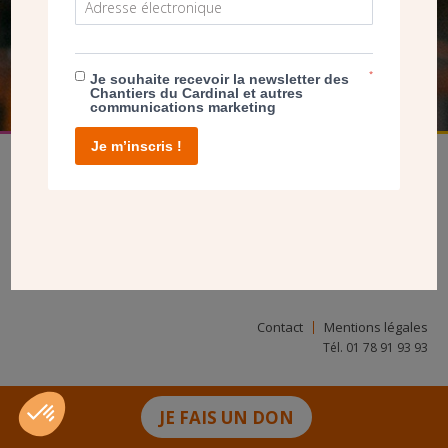
FAIRE UN DON
*
Je souhaite recevoir la newsletter des
Chantiers du Cardinal et autres
communications marketing
Je m’inscris !
facebook
twitter
youtube
linkedin
instagram
Pinterest
Contact
Mentions légales
Tél. 01 78 91 93 93
JE FAIS UN DON