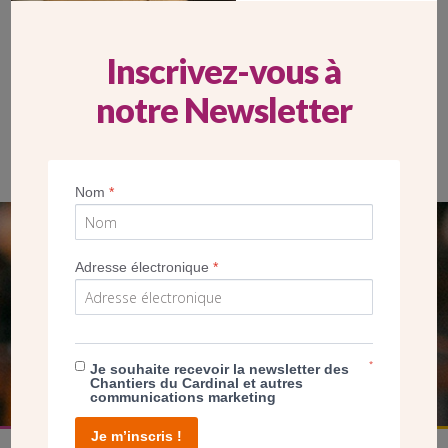
Inscrivez-vous à
notre Newsletter
La nouvelle chaudière installée les locaux de la maison
paroissiale Sainte-Geneviève-des- Grandes-Carrières à Paris
(CDC)
Nom
*
SEUL VOTRE DON
Adresse électronique
*
NOUS PERMET D’AGIR
FAIRE UN DON
*
Je souhaite recevoir la newsletter des
Chantiers du Cardinal et autres
communications marketing
Je m’inscris !