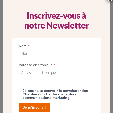
Inscrivez-vous à
notre Newsletter
Nom
*
Adresse électronique
*
Le fond de l’église Saint-Michel à Goussainville, après les travaux
UN DIALOGUE ENTRE L’ARCHITECTURE ET
*
Je souhaite recevoir la newsletter des
LA FOI
Chantiers du Cardinal et autres
communications marketing
« Je suis arrivé à Goussainville en 2003 avec ma famille. Ce
Je m’inscris !
qui m’a beaucoup marqué dans cette paroisse c’est d’abord