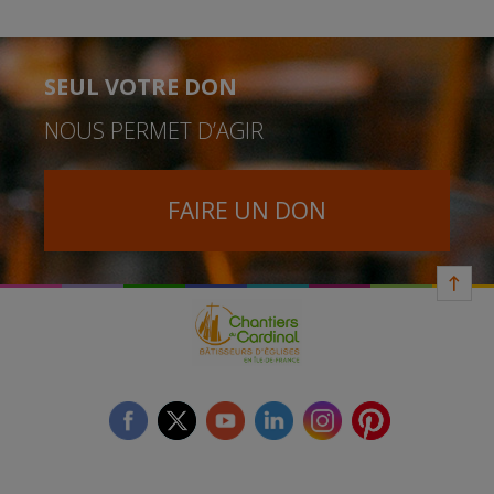
SEUL VOTRE DON
NOUS PERMET D’AGIR
FAIRE UN DON
facebook
twitter
youtube
linkedin
instagram
Pinterest