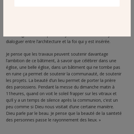
la communauté très diversifiée et l’architecture, de très
beaux vitraux qui nous permettent de méditer davantage la
parole. L’église rayonne beaucoup d’une modernité et en
même temps, elle ne casse pas la tradition catholique, au
contraire, je trouve qu’elle la grandit, qu’elle permet d’élever
davantage notre foi quand on y est. C’est un bon moyen de
dialoguer entre l’architecture et la foi qui y est insérée.
Je pense que les travaux peuvent soutenir davantage
l’ambition de ce bâtiment, à savoir que célébrer dans une
église, une belle église, dans un bâtiment qui ne tombe pas
en ruine ça permet de soutenir la communauté, de soutenir
les projets. La beauté d’un lieu permet de porter la prière
des paroissiens. Pendant la messe du dimanche matin à
11heures, quand on voit le soleil frapper sur les vitraux et
qu’il y a un temps de silence après la communion, c’est un
peu comme si Dieu nous visitait d’une certaine manière.
Dieu parle par le beau. Je pense que la beauté de la sainteté
des personnes passe le rayonnement des lieux. »