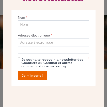
Nom
*
SEUL VOTRE DON
NOUS PERMET D’AGIR
Adresse électronique
*
FAIRE UN DON
*
Je souhaite recevoir la newsletter des
Chantiers du Cardinal et autres
communications marketing
Je m’inscris !
facebook
twitter
youtube
linkedin
instagram
Pinterest