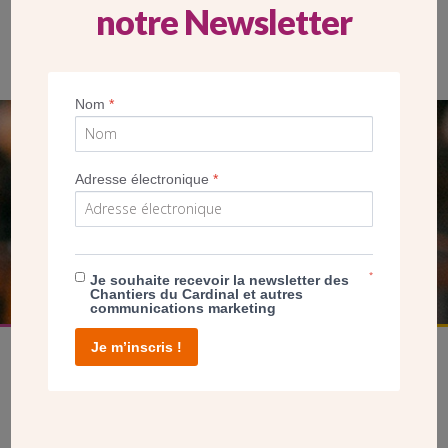
notre Newsletter
Jérôme Tolot et Marie-Leïla Coussa, émission Rencontre sur
Radio Notre Dame (RND)
Nom
*
SEUL VOTRE DON
Adresse électronique
*
NOUS PERMET D’AGIR
FAIRE UN DON
*
Je souhaite recevoir la newsletter des
Chantiers du Cardinal et autres
communications marketing
Je m’inscris !