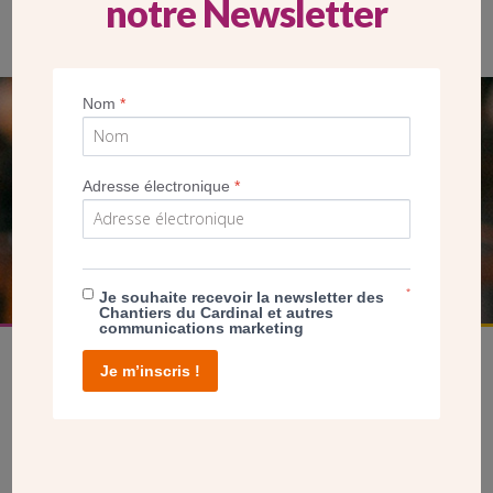
notre Newsletter
Nom
*
SEUL VOTRE DON
NOUS PERMET D’AGIR
Adresse électronique
*
FAIRE UN DON
*
Je souhaite recevoir la newsletter des
Chantiers du Cardinal et autres
communications marketing
Je m’inscris !
facebook
twitter
youtube
linkedin
instagram
Pinterest