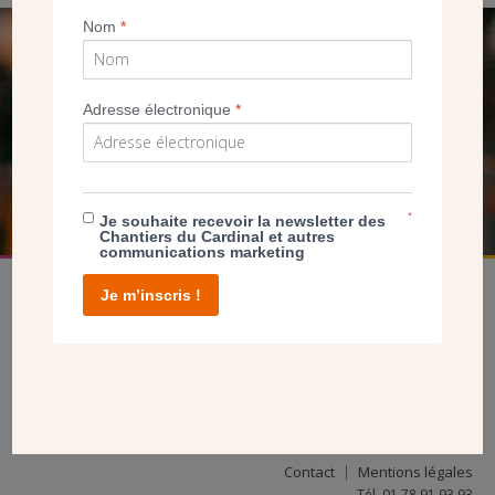
Nom
*
SEUL VOTRE DON
NOUS PERMET D’AGIR
Adresse électronique
*
FAIRE UN DON
*
Je souhaite recevoir la newsletter des
Chantiers du Cardinal et autres
communications marketing
Je m’inscris !
facebook
twitter
youtube
linkedin
instagram
Pinterest
Contact
Mentions légales
Tél. 01 78 91 93 93