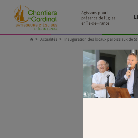
Agissons pour la
L
présence de l’Église
en Île-de-France
Actualités
Inauguration des locaux paroissiaux de St 
Chantiers
du
Cardinal
INAU