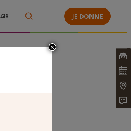
JE DONNE
GIR
search
×
TOPHE