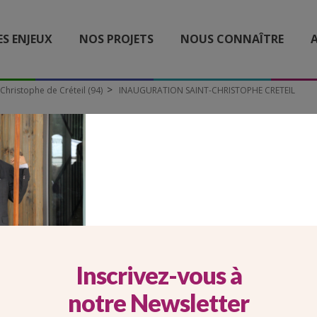
ES ENJEUX
NOS PROJETS
NOUS CONNAÎTRE
A
Christophe de Créteil (94)
INAUGURATION SAINT-CHRISTOPHE CRETEIL
GURATION SAINT-CHRIS
CRETEIL
Inscrivez-vous à
notre Newsletter