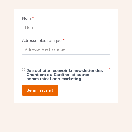
NAUGURATION SAINT-CHRISTOPHE CRETEIL
Nom
*
Imprimer
Adresse électronique
*
*
Je souhaite recevoir la newsletter des
Chantiers du Cardinal et autres
E DON
communications marketing
Je m’inscris !
T D’AGIR