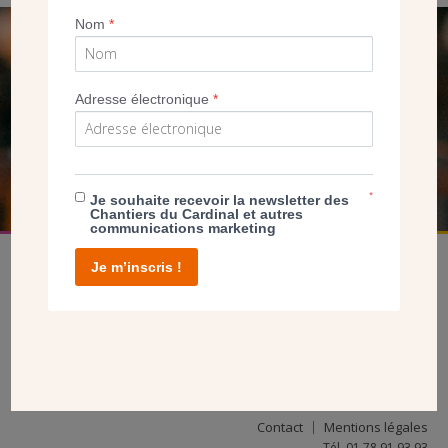
Nom
*
SEUL VOTRE DON
NOUS PERMET D’AGIR
Adresse électronique
*
FAIRE UN DON
*
Je souhaite recevoir la newsletter des
Chantiers du Cardinal et autres
communications marketing
Je m’inscris !
facebook
twitter
youtube
linkedin
instagram
Pinterest
Contact
Mentions légales
Tél. 01 78 91 93 93