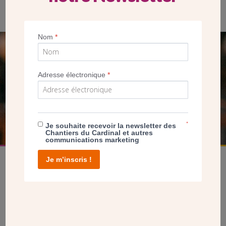
Nom
*
SEUL VOTRE DON
NOUS PERMET D’AGIR
Adresse électronique
*
FAIRE UN DON
*
Je souhaite recevoir la newsletter des
Chantiers du Cardinal et autres
communications marketing
Je m’inscris !
facebook
twitter
youtube
linkedin
instagram
Pinterest