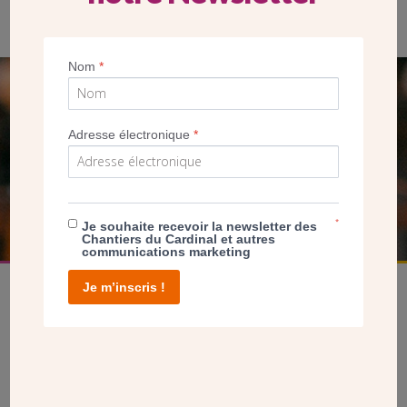
Nom
*
SEUL VOTRE DON
NOUS PERMET D’AGIR
Adresse électronique
*
FAIRE UN DON
*
Je souhaite recevoir la newsletter des
Chantiers du Cardinal et autres
communications marketing
Je m’inscris !
facebook
twitter
youtube
linkedin
instagram
Pinterest