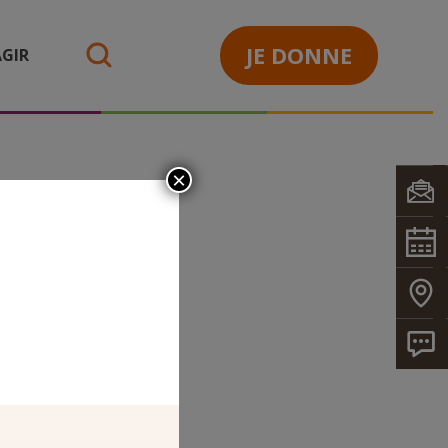
JE DONNE
GIR
search
×
EGLISE
AINT-
L EN TVX