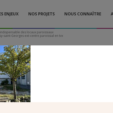
ES ENJEUX
NOS PROJETS
NOUS CONNAÎTRE
A
indispensable des locaux paroissiaux
-saint-Georges-ext-centre paroissial en tvx
23.10.15-JM MAZEROLLE 
-DAME DU VAL BUSSY-S
-EXT-CENTRE PAROISSIA