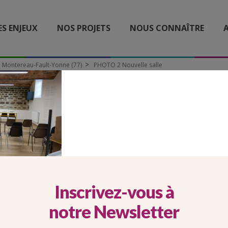
ES ENJEUX
NOS PROJETS
NOUS CONNAÎTRE
A
 à Montereau-Fault-Yonne (77)
PHOTO 2 Nouvelle salle
HOTO 2 NOUVELLE SALL
Inscrivez-vous à
notre Newsletter