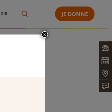
JE DONNE
GIR
search
×
E