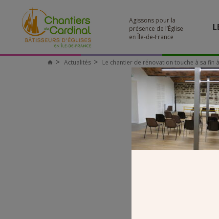
Agissons pour la
L
présence de l’Église
en Île-de-France
Actualités
Le chantier de rénovation touche à sa fin
Chantiers
du
Cardinal
P