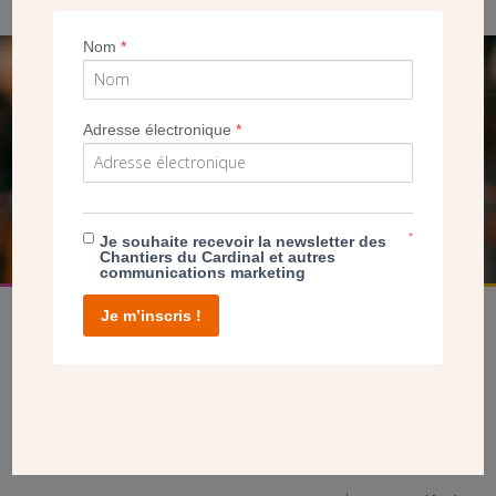
Nom
*
SEUL VOTRE DON
NOUS PERMET D’AGIR
Adresse électronique
*
FAIRE UN DON
*
Je souhaite recevoir la newsletter des
Chantiers du Cardinal et autres
communications marketing
Je m’inscris !
facebook
twitter
youtube
linkedin
instagram
Pinterest