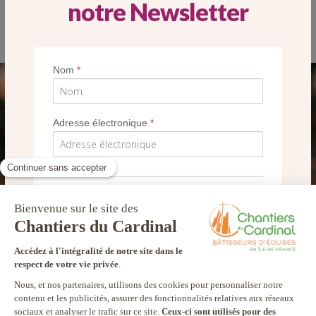
notre Newsletter
L’église Saint-Ignace en janvier 2018
Nom
*
SEUL VOTRE DON
NOUS PERMET D’AGIR
Adresse électronique
*
FAIRE UN DON
*
Je souhaite recevoir la newsletter des
Chantiers du Cardinal et autres
communications marketing
Je m’inscris !