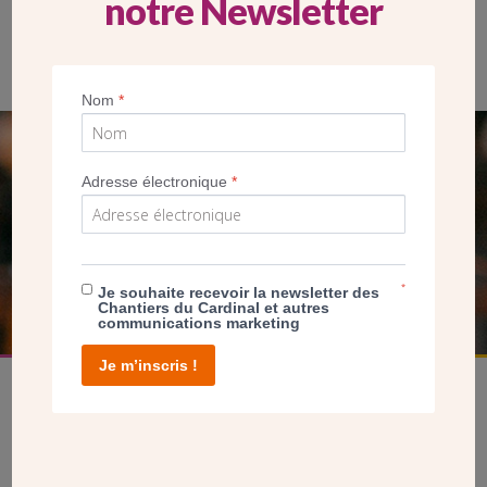
notre Newsletter
Le Père Benjamin Rouaud, vicaire de la paroisse
Nom
*
SEUL VOTRE DON
Adresse électronique
*
NOUS PERMET D’AGIR
FAIRE UN DON
*
Je souhaite recevoir la newsletter des
Chantiers du Cardinal et autres
communications marketing
Je m’inscris !