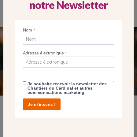
notre Newsletter
Nom
*
SEUL VOTRE DON
NOUS PERMET D’AGIR
Adresse électronique
*
FAIRE UN DON
*
Je souhaite recevoir la newsletter des
Chantiers du Cardinal et autres
communications marketing
Je m’inscris !