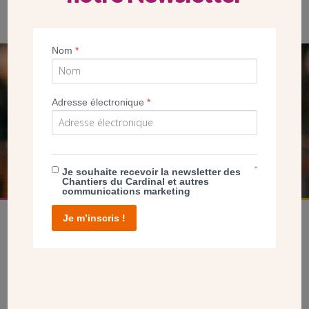
Nom
*
SEUL VOTRE DON
NOUS PERMET D’AGIR
Adresse électronique
*
FAIRE UN DON
*
Je souhaite recevoir la newsletter des
Chantiers du Cardinal et autres
communications marketing
Je m’inscris !
facebook
twitter
youtube
linkedin
instagram
Pinterest