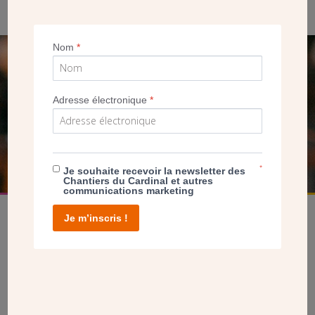
Nom
*
SEUL VOTRE DON
NOUS PERMET D’AGIR
Adresse électronique
*
FAIRE UN DON
*
Je souhaite recevoir la newsletter des
Chantiers du Cardinal et autres
communications marketing
Je m’inscris !
facebook
twitter
youtube
linkedin
instagram
Pinterest